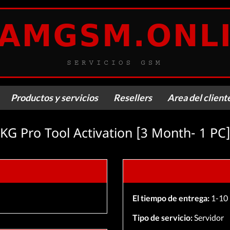
Productos y servicios
Resellers
Area del client
Servicios IMEI
Acceso
KG Pro Tool Activation [3 Month- 1 PC
Servicios de servidor
Registro
El tiempo de entrega:
1-10 
Tipo de servicio:
Servidor