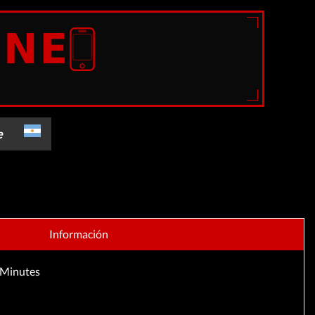
e
English
]
Información
Minutes